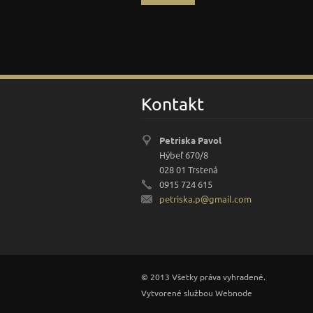
Kontakt
Petriska Pavol
Hýbeľ 670/8
028 01 Trstená
0915 724 615
petriska
.p@gmail
.com
© 2013 Všetky práva vyhradené.
Vytvorené službou
Webnode