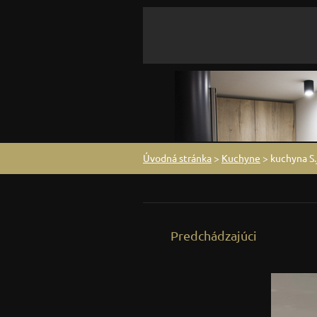
Úvodná stránka
>
Kuchyne
>
kuchyna S.
Predchádzajúci