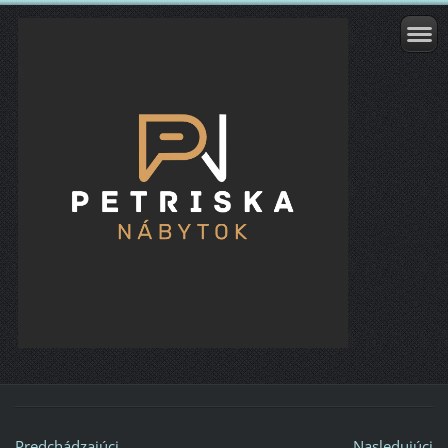
Predchádzajúci
Nasledujúci